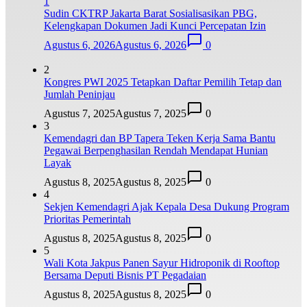
1
Sudin CKTRP Jakarta Barat Sosialisasikan PBG,
Kelengkapan Dokumen Jadi Kunci Percepatan Izin
Agustus 6, 2026
Agustus 6, 2026
0
2
Kongres PWI 2025 Tetapkan Daftar Pemilih Tetap dan
Jumlah Peninjau
Agustus 7, 2025
Agustus 7, 2025
0
3
Kemendagri dan BP Tapera Teken Kerja Sama Bantu
Pegawai Berpenghasilan Rendah Mendapat Hunian
Layak
Agustus 8, 2025
Agustus 8, 2025
0
4
Sekjen Kemendagri Ajak Kepala Desa Dukung Program
Prioritas Pemerintah
Agustus 8, 2025
Agustus 8, 2025
0
5
Wali Kota Jakpus Panen Sayur Hidroponik di Rooftop
Bersama Deputi Bisnis PT Pegadaian
Agustus 8, 2025
Agustus 8, 2025
0