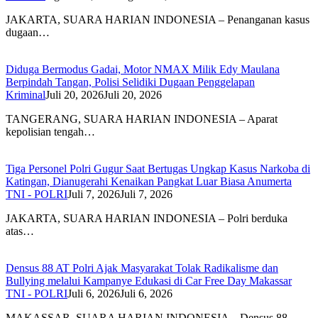
JAKARTA, SUARA HARIAN INDONESIA – Penanganan kasus
dugaan…
Diduga Bermodus Gadai, Motor NMAX Milik Edy Maulana
Berpindah Tangan, Polisi Selidiki Dugaan Penggelapan
Kriminal
Juli 20, 2026
Juli 20, 2026
TANGERANG, SUARA HARIAN INDONESIA – Aparat
kepolisian tengah…
Tiga Personel Polri Gugur Saat Bertugas Ungkap Kasus Narkoba di
Katingan, Dianugerahi Kenaikan Pangkat Luar Biasa Anumerta
TNI - POLRI
Juli 7, 2026
Juli 7, 2026
JAKARTA, SUARA HARIAN INDONESIA – Polri berduka
atas…
Densus 88 AT Polri Ajak Masyarakat Tolak Radikalisme dan
Bullying melalui Kampanye Edukasi di Car Free Day Makassar
TNI - POLRI
Juli 6, 2026
Juli 6, 2026
MAKASSAR, SUARA HARIAN INDONESIA – Densus 88