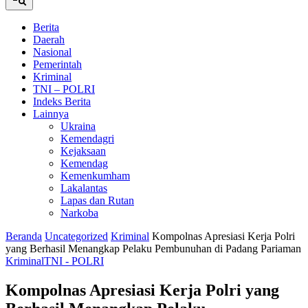
Berita
Daerah
Nasional
Pemerintah
Kriminal
TNI – POLRI
Indeks Berita
Lainnya
Ukraina
Kemendagri
Kejaksaan
Kemendag
Kemenkumham
Lakalantas
Lapas dan Rutan
Narkoba
Beranda
Uncategorized
Kriminal
Kompolnas Apresiasi Kerja Polri
yang Berhasil Menangkap Pelaku Pembunuhan di Padang Pariaman
Kriminal
TNI - POLRI
Kompolnas Apresiasi Kerja Polri yang