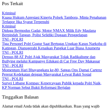
Pos Terkait
Kriminal
Kuasa Hukum Apresiasi Kinerja Polsek Tambora, Minta Penahanan
Terlapor Jika Syarat Terpenuhi
Kriminal
Diduga Bermodus Gadai, Motor NMAX Milik Edy Maulana
Berpindah Tangan, Polisi Selidiki Dugaan Penggelapan
TNI - POLRI
Tiga Personel Polri Gugur Saat Bertugas Ungkap Kasus Narkoba di
Katingan, Dianugerahi Kenaikan Pangkat Luar Biasa Anumerta
TNI - POLRI
Densus 88 AT Polri Ajak Masyarakat Tolak Radikalisme dan
Bullying melalui Kampanye Edukasi di Car Free Day Makassar
TNI - POLRI
Momentum Hari Bhayangkara ke-80, Satgas Ops Damai Cartenz
Pererat Kedekatan dengan Masyarakat Lewat Bakti Sosial
TNI - POLRI
Survei Litbang Kompas: Kepercayaan Publik kepada Polri Naik,
KP Norman Sebut Bukti Reformasi Berjalan
Tinggalkan Balasan
Alamat email Anda tidak akan dipublikasikan.
Ruas yang wajib