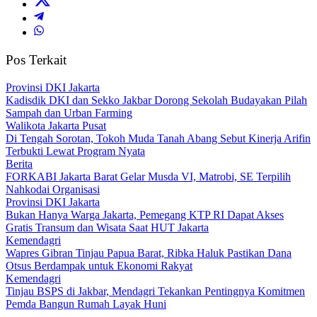
Pos Terkait
Provinsi DKI Jakarta
Kadisdik DKI dan Sekko Jakbar Dorong Sekolah Budayakan Pilah
Sampah dan Urban Farming
Walikota Jakarta Pusat
Di Tengah Sorotan, Tokoh Muda Tanah Abang Sebut Kinerja Arifin
Terbukti Lewat Program Nyata
Berita
FORKABI Jakarta Barat Gelar Musda VI, Matrobi, SE Terpilih
Nahkodai Organisasi
Provinsi DKI Jakarta
Bukan Hanya Warga Jakarta, Pemegang KTP RI Dapat Akses
Gratis Transum dan Wisata Saat HUT Jakarta
Kemendagri
Wapres Gibran Tinjau Papua Barat, Ribka Haluk Pastikan Dana
Otsus Berdampak untuk Ekonomi Rakyat
Kemendagri
Tinjau BSPS di Jakbar, Mendagri Tekankan Pentingnya Komitmen
Pemda Bangun Rumah Layak Huni