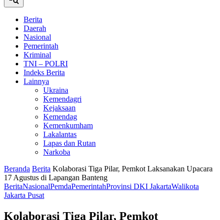
Berita
Daerah
Nasional
Pemerintah
Kriminal
TNI – POLRI
Indeks Berita
Lainnya
Ukraina
Kemendagri
Kejaksaan
Kemendag
Kemenkumham
Lakalantas
Lapas dan Rutan
Narkoba
Beranda
Berita
Kolaborasi Tiga Pilar, Pemkot Laksanakan Upacara
17 Agustus di Lapangan Banteng
Berita
Nasional
Pemda
Pemerintah
Provinsi DKI Jakarta
Walikota
Jakarta Pusat
Kolaborasi Tiga Pilar, Pemkot