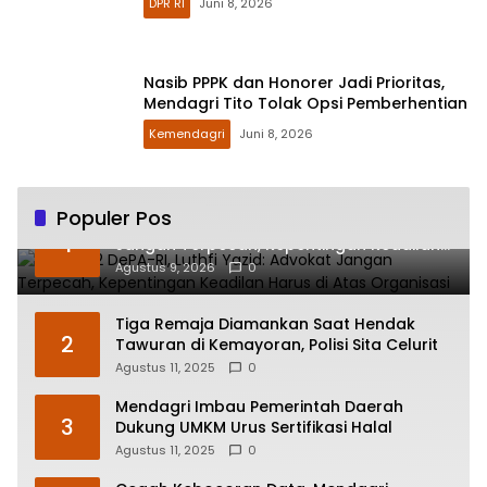
DPR RI
Juni 8, 2026
Nasib PPPK dan Honorer Jadi Prioritas,
Mendagri Tito Tolak Opsi Pemberhentian
Kemendagri
Juni 8, 2026
Populer Pos
HUT ke-2 DePA-RI, Luthfi Yazid: Advokat
1
Jangan Terpecah, Kepentingan Keadilan
Harus di Atas Organisasi
Agustus 9, 2026
0
Tiga Remaja Diamankan Saat Hendak
2
Tawuran di Kemayoran, Polisi Sita Celurit
Agustus 11, 2025
0
Mendagri Imbau Pemerintah Daerah
3
Dukung UMKM Urus Sertifikasi Halal
Agustus 11, 2025
0