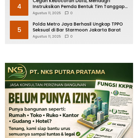
Cegah Kebocoran Data, Mendagri
4
Instruksikan Pemda Bentuk Tim Tanggap
Insiden Siber
Agustus 11, 2025
0
Polda Metro Jaya Berhasil Ungkap TPPO
5
Seksual di Bar Starmoon Jakarta Barat
Agustus 11, 2025
0