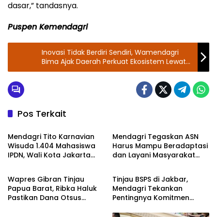
dasar,” tandasnya.
Puspen Kemendagri
Inovasi Tidak Berdiri Sendiri, Wamendagri
Bima Ajak Daerah Perkuat Ekosistem Lewat
Kolaborasi
Pos Terkait
Kemendagri
Kemendagri
Mendagri Tito Karnavian
Mendagri Tegaskan ASN
Wisuda 1.404 Mahasiswa
Harus Mampu Beradaptasi
IPDN, Wali Kota Jakarta
dan Layani Masyarakat
Kemendagri
Kemendagri
Barat Raih Gelar Doktor
yang Beragam
Wapres Gibran Tinjau
Tinjau BSPS di Jakbar,
Papua Barat, Ribka Haluk
Mendagri Tekankan
Pastikan Dana Otsus
Pentingnya Komitmen
DPR RI
Berdampak untuk Ekonomi
Pemda Bangun Rumah
Rakyat
Layak Huni