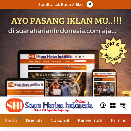
Langsung
×
Scroll Untuk Baca Artikel
ke
konten
Berita
Daerah
Nasional
Pemerintah
Kriminal