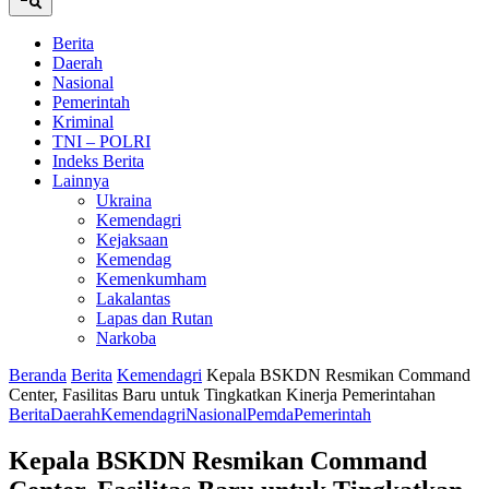
Berita
Daerah
Nasional
Pemerintah
Kriminal
TNI – POLRI
Indeks Berita
Lainnya
Ukraina
Kemendagri
Kejaksaan
Kemendag
Kemenkumham
Lakalantas
Lapas dan Rutan
Narkoba
Beranda
Berita
Kemendagri
Kepala BSKDN Resmikan Command
Center, Fasilitas Baru untuk Tingkatkan Kinerja Pemerintahan
Berita
Daerah
Kemendagri
Nasional
Pemda
Pemerintah
Kepala BSKDN Resmikan Command