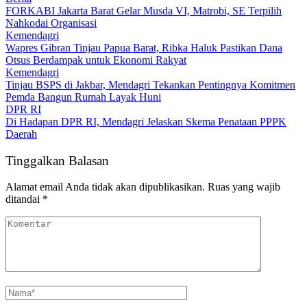
FORKABI Jakarta Barat Gelar Musda VI, Matrobi, SE Terpilih
Nahkodai Organisasi
Kemendagri
Wapres Gibran Tinjau Papua Barat, Ribka Haluk Pastikan Dana
Otsus Berdampak untuk Ekonomi Rakyat
Kemendagri
Tinjau BSPS di Jakbar, Mendagri Tekankan Pentingnya Komitmen
Pemda Bangun Rumah Layak Huni
DPR RI
Di Hadapan DPR RI, Mendagri Jelaskan Skema Penataan PPPK
Daerah
Tinggalkan Balasan
Alamat email Anda tidak akan dipublikasikan.
Ruas yang wajib
ditandai
*