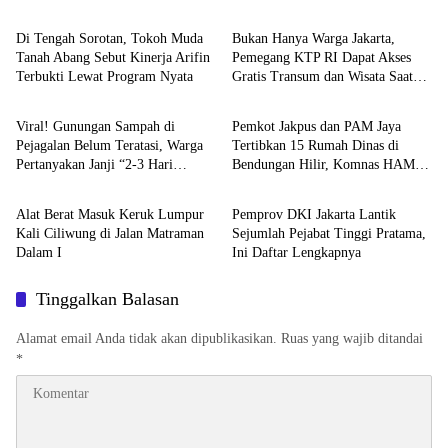
Di Tengah Sorotan, Tokoh Muda
Bukan Hanya Warga Jakarta,
Tanah Abang Sebut Kinerja Arifin
Pemegang KTP RI Dapat Akses
Terbukti Lewat Program Nyata
Gratis Transum dan Wisata Saat
Provinsi DKI Jakarta
Walikota Jakarta Pusat
HUT Jakarta
Viral! Gunungan Sampah di
Pemkot Jakpus dan PAM Jaya
Pejagalan Belum Teratasi, Warga
Tertibkan 15 Rumah Dinas di
Pertanyakan Janji “2-3 Hari
Bendungan Hilir, Komnas HAM:
Walikota Jakarta Pusat
Provinsi DKI Jakarta
Selesai”
Sesuai Aturan
Alat Berat Masuk Keruk Lumpur
Pemprov DKI Jakarta Lantik
Kali Ciliwung di Jalan Matraman
Sejumlah Pejabat Tinggi Pratama,
Dalam I
Ini Daftar Lengkapnya
Tinggalkan Balasan
Alamat email Anda tidak akan dipublikasikan.
Ruas yang wajib ditandai
*