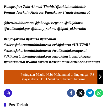
Fotografer: Zaki Ahmad Thohir/ @zakiahmadthohir
Penulis Naskah: Andreas Pamakayo/ @andrebukanrot
@herubudihartono @jokoagussetyono @dkijakarta
@walikotajakpus @dhany_sukma @iqbal_akbarudin
#enjoyjakarta #jakarta #jakcation
#suksesjakartauntukindonesia #visitjakarta #HUT79RI
#suksesjakartauntukindonesia #walikotajakartapusat
#dkijakarta #kominfotikjakpus #infojakarta #infojakpus
#jakartapusat #SohibJakpus #NusantaraBaruIndonesiaMaju
Peringatan Maulid Nabi Muhammad di lingkungan RS
Bhayangkara Tk. II Setukpa Sukabumi bersama
Wanita Muslimah Indonesia
Pos Terkait
Walikota Jakarta Pusat
Provinsi DKI Jakarta