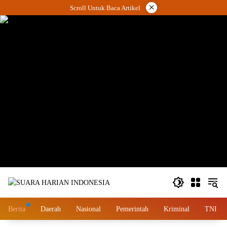
Langsung
×
Scroll Untuk Baca Artikel
ke
konten
wa.me/087842777025
Berita
Daerah
Nasional
Pemerintah
Kriminal
TNI – 