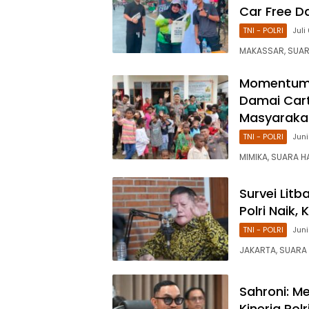
Car Free D
TNI - POLRI
Juli
MAKASSAR, SUARA
Momentum 
Damai Car
Masyarakat
TNI - POLRI
Juni
MIMIKA, SUARA H
Survei Lit
Polri Naik,
TNI - POLRI
Juni
JAKARTA, SUARA 
Sahroni: M
Kinerja Pol