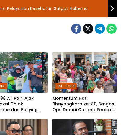
ira Pelayanan Kesehatan Satgas Habema
OLRI
TNI - POLRI
88 AT Polri Ajak
Momentum Hari
akat Tolak
Bhayangkara ke-80, Satgas
isme dan Bullying
Ops Damai Cartenz Pererat
 Kampanye Edukasi di
Kedekatan dengan
ee Day Makassar
Masyarakat Lewat Bakti
Sosial