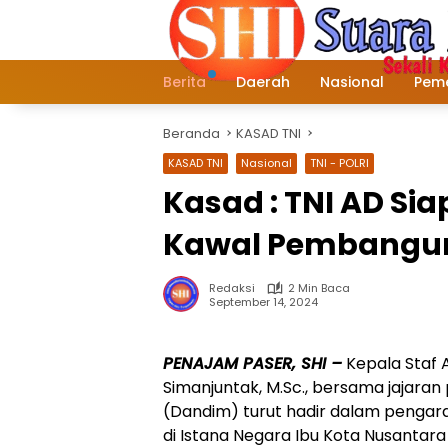
Langsung
ke
konten
Berita
Daerah
Nasional
Peme
Beranda
KASAD TNI
KASAD TNI
Nasional
TNI - POLRI
Kasad : TNI AD Sia
Kawal Pembangun
Redaksi
2 Min Baca
September 14, 2024
PENAJAM PASER, SHI –
Kepala Staf 
Simanjuntak, M.Sc., bersama jajara
(Dandim) turut hadir dalam pengarah
di Istana Negara Ibu Kota Nusantara