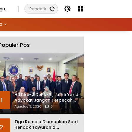
gu, 9
tus
6
ya
Populer Pos
HUT ke-2 DePA-RI, Luthfi Yazid:
1
Advokat Jangan Terpecah,
Kepentingan Keadilan Harus
Agustus 9, 2026
0
di Atas Organisasi
Tiga Remaja Diamankan Saat
2
Hendak Tawuran di