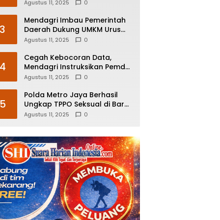
Kemayoran, Polisi Sita Celurit
Agustus 11, 2025
0
Mendagri Imbau Pemerintah
3
Daerah Dukung UMKM Urus
Sertifikasi Halal
Agustus 11, 2025
0
Cegah Kebocoran Data,
4
Mendagri Instruksikan Pemda
Bentuk Tim Tanggap Insiden
Agustus 11, 2025
0
Siber
Polda Metro Jaya Berhasil
5
Ungkap TPPO Seksual di Bar
Starmoon Jakarta Barat
Agustus 11, 2025
0