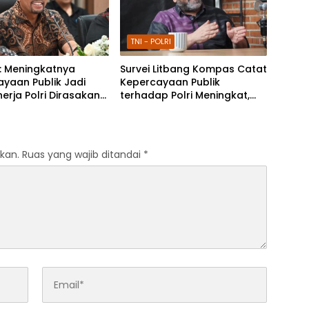
TNI - POLRI
: Meningkatnya
Survei Litbang Kompas Catat
yaan Publik Jadi
Kepercayaan Publik
nerja Polri Dirasakan
terhadap Polri Meningkat,
akat
Habib Syakur: Buah dari
Kerja Nyata
kan.
Ruas yang wajib ditandai
*