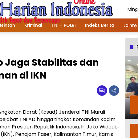
Ming
Agus
202
rintah
Kriminal
TNI – POLRI
Indeks Berita
Lainn
p Jaga Stabilitas dan
an di IKN
Angkatan Darat (Kasad) Jenderal TNI Maruli
n pejabat TNI AD hingga tingkat Komandan Kodim
an Presiden Republik Indonesia, Ir. Joko Widodo,
 (IKN), Penajam Paser, Kalimantan Timur, Kamis