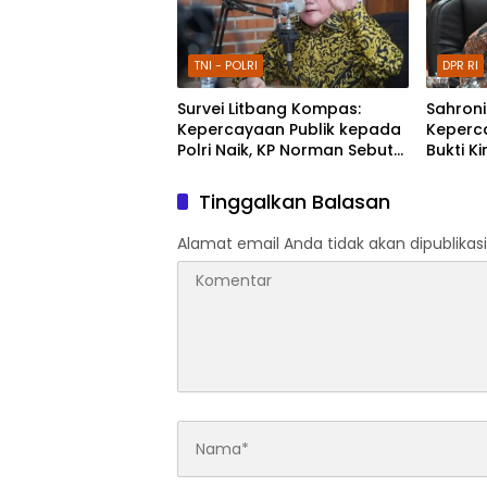
TNI - POLRI
DPR RI
Survei Litbang Kompas:
Sahroni
Kepercayaan Publik kepada
Keperca
Polri Naik, KP Norman Sebut
Bukti Ki
Bukti Reformasi Berjalan
Masyar
Tinggalkan Balasan
Alamat email Anda tidak akan dipublikasi