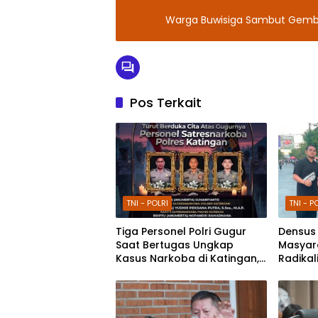
Warga Buwisiga Sambut Gemb
Pos Terkait
TNI - POLRI
TNI - P
Tiga Personel Polri Gugur
Densus 
Saat Bertugas Ungkap
Masyar
Kasus Narkoba di Katingan,
Radikal
Dianugerahi Kenaikan
melalui
Pangkat Luar Biasa
Car Fr
Anumerta