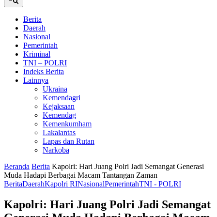
Berita
Daerah
Nasional
Pemerintah
Kriminal
TNI – POLRI
Indeks Berita
Lainnya
Ukraina
Kemendagri
Kejaksaan
Kemendag
Kemenkumham
Lakalantas
Lapas dan Rutan
Narkoba
Beranda
Berita
Kapolri: Hari Juang Polri Jadi Semangat Generasi
Muda Hadapi Berbagai Macam Tantangan Zaman
Berita
Daerah
Kapolri RI
Nasional
Pemerintah
TNI - POLRI
Kapolri: Hari Juang Polri Jadi Semangat