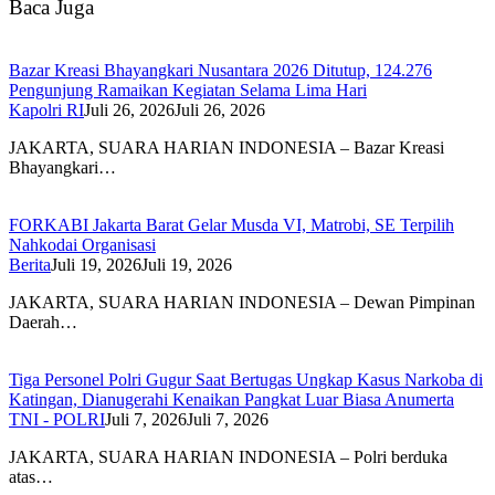
Baca Juga
Bazar Kreasi Bhayangkari Nusantara 2026 Ditutup, 124.276
Pengunjung Ramaikan Kegiatan Selama Lima Hari
Kapolri RI
Juli 26, 2026
Juli 26, 2026
JAKARTA, SUARA HARIAN INDONESIA – Bazar Kreasi
Bhayangkari…
FORKABI Jakarta Barat Gelar Musda VI, Matrobi, SE Terpilih
Nahkodai Organisasi
Berita
Juli 19, 2026
Juli 19, 2026
JAKARTA, SUARA HARIAN INDONESIA – Dewan Pimpinan
Daerah…
Tiga Personel Polri Gugur Saat Bertugas Ungkap Kasus Narkoba di
Katingan, Dianugerahi Kenaikan Pangkat Luar Biasa Anumerta
TNI - POLRI
Juli 7, 2026
Juli 7, 2026
JAKARTA, SUARA HARIAN INDONESIA – Polri berduka
atas…