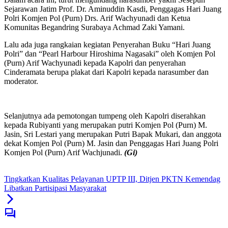
Sejarawan Jatim Prof. Dr. Aminuddin Kasdi, Penggagas Hari Juang
Polri Komjen Pol (Purn) Drs. Arif Wachyunadi dan Ketua
Komunitas Begandring Surabaya Achmad Zaki Yamani.
Lalu ada juga rangkaian kegiatan Penyerahan Buku “Hari Juang
Polri” dan “Pearl Harbour Hiroshima Nagasaki” oleh Komjen Pol
(Purn) Arif Wachyunadi kepada Kapolri dan penyerahan
Cinderamata berupa plakat dari Kapolri kepada narasumber dan
moderator.
Selanjutnya ada pemotongan tumpeng oleh Kapolri diserahkan
kepada Rubiyanti yang merupakan putri Komjen Pol (Purn) M.
Jasin, Sri Lestari yang merupakan Putri Bapak Mukari, dan anggota
dekat Komjen Pol (Purn) M. Jasin dan Penggagas Hari Juang Polri
Komjen Pol (Purn) Arif Wachjunadi.
(Gi)
Tingkatkan Kualitas Pelayanan UPTP III, Ditjen PKTN Kemendag
Libatkan Partisipasi Masyarakat