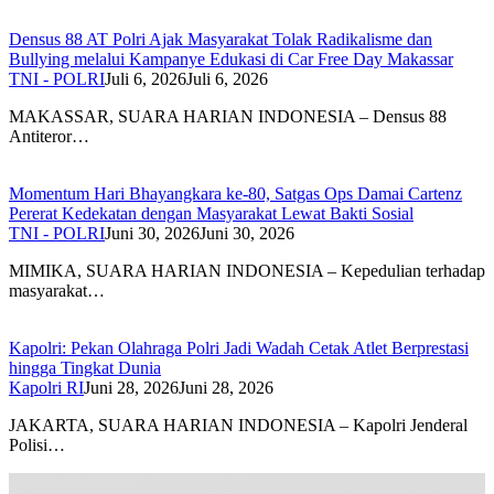
Densus 88 AT Polri Ajak Masyarakat Tolak Radikalisme dan
Bullying melalui Kampanye Edukasi di Car Free Day Makassar
TNI - POLRI
Juli 6, 2026
Juli 6, 2026
MAKASSAR, SUARA HARIAN INDONESIA – Densus 88
Antiteror…
Momentum Hari Bhayangkara ke-80, Satgas Ops Damai Cartenz
Pererat Kedekatan dengan Masyarakat Lewat Bakti Sosial
TNI - POLRI
Juni 30, 2026
Juni 30, 2026
MIMIKA, SUARA HARIAN INDONESIA – Kepedulian terhadap
masyarakat…
Kapolri: Pekan Olahraga Polri Jadi Wadah Cetak Atlet Berprestasi
hingga Tingkat Dunia
Kapolri RI
Juni 28, 2026
Juni 28, 2026
JAKARTA, SUARA HARIAN INDONESIA – Kapolri Jenderal
Polisi…