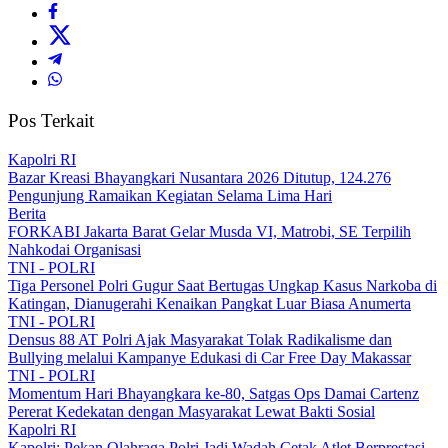
Pos Terkait
Kapolri RI
Bazar Kreasi Bhayangkari Nusantara 2026 Ditutup, 124.276
Pengunjung Ramaikan Kegiatan Selama Lima Hari
Berita
FORKABI Jakarta Barat Gelar Musda VI, Matrobi, SE Terpilih
Nahkodai Organisasi
TNI - POLRI
Tiga Personel Polri Gugur Saat Bertugas Ungkap Kasus Narkoba di
Katingan, Dianugerahi Kenaikan Pangkat Luar Biasa Anumerta
TNI - POLRI
Densus 88 AT Polri Ajak Masyarakat Tolak Radikalisme dan
Bullying melalui Kampanye Edukasi di Car Free Day Makassar
TNI - POLRI
Momentum Hari Bhayangkara ke-80, Satgas Ops Damai Cartenz
Pererat Kedekatan dengan Masyarakat Lewat Bakti Sosial
Kapolri RI
Kapolri: Pekan Olahraga Polri Jadi Wadah Cetak Atlet Berprestasi