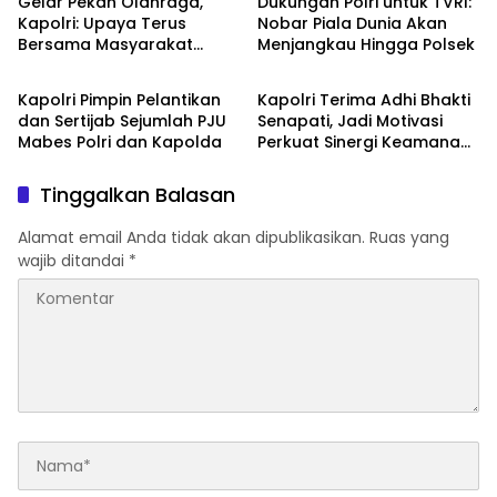
Gelar Pekan Olahraga,
Dukungan Polri untuk TVRI:
Kapolri: Upaya Terus
Nobar Piala Dunia Akan
Bersama Masyarakat
Menjangkau Hingga Polsek
Kapolri RI
Kapolri RI
Jelang Hari Bhayangkara
ke-80
Kapolri Pimpin Pelantikan
Kapolri Terima Adhi Bhakti
dan Sertijab Sejumlah PJU
Senapati, Jadi Motivasi
Mabes Polri dan Kapolda
Perkuat Sinergi Keamanan
Siber
Tinggalkan Balasan
Alamat email Anda tidak akan dipublikasikan.
Ruas yang
wajib ditandai
*