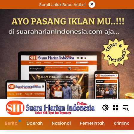
Langsung
×
Scroll Untuk Baca Artikel
ke
konten
Berita
Daerah
Nasional
Pemerintah
Kriminal