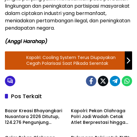
lingkungan dan peningkatan partisipasi masyarakat
dalam ciptakan industri yang bermanfaat,
meniadakan pertambangan ilegal, dan peningkatan
pendapatan negara.
(Anggi Harahap)
Kapolri: Cooling System Terus Diupayakan
Cegah Polarisasi Saat Pilkada Serentak
Pos Terkait
Kapolri RI
Kapolri RI
Bazar Kreasi Bhayangkari
Kapolri: Pekan Olahraga
Nusantara 2026 Ditutup,
Polri Jadi Wadah Cetak
124.276 Pengunjung
Atlet Berprestasi hingga
Kapolri RI
Kapolri RI
Ramaikan Kegiatan
Tingkat Dunia
Selama Lima Hari