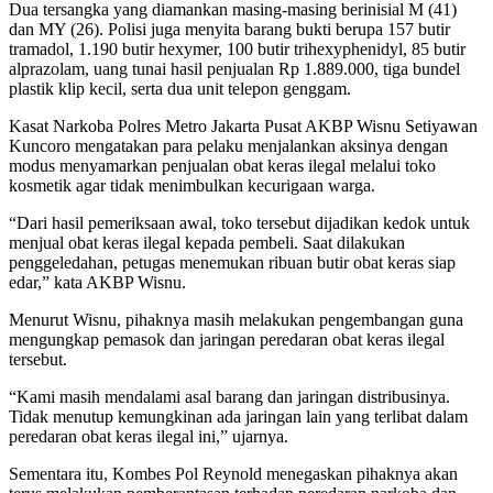
Dua tersangka yang diamankan masing-masing berinisial M (41)
dan MY (26). Polisi juga menyita barang bukti berupa 157 butir
tramadol, 1.190 butir hexymer, 100 butir trihexyphenidyl, 85 butir
alprazolam, uang tunai hasil penjualan Rp 1.889.000, tiga bundel
plastik klip kecil, serta dua unit telepon genggam.
Kasat Narkoba Polres Metro Jakarta Pusat AKBP Wisnu Setiyawan
Kuncoro mengatakan para pelaku menjalankan aksinya dengan
modus menyamarkan penjualan obat keras ilegal melalui toko
kosmetik agar tidak menimbulkan kecurigaan warga.
“Dari hasil pemeriksaan awal, toko tersebut dijadikan kedok untuk
menjual obat keras ilegal kepada pembeli. Saat dilakukan
penggeledahan, petugas menemukan ribuan butir obat keras siap
edar,” kata AKBP Wisnu.
Menurut Wisnu, pihaknya masih melakukan pengembangan guna
mengungkap pemasok dan jaringan peredaran obat keras ilegal
tersebut.
“Kami masih mendalami asal barang dan jaringan distribusinya.
Tidak menutup kemungkinan ada jaringan lain yang terlibat dalam
peredaran obat keras ilegal ini,” ujarnya.
Sementara itu, Kombes Pol Reynold menegaskan pihaknya akan