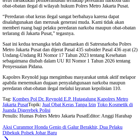
terus melakukan pemberantasan terhadap peredaran narkoba dan
obat-obatan ilegal di wilayah hukum Polres Metro Jakarta Pusat.
“Peredaran obat keras ilegal sangat berbahaya karena dapat
disalahgunakan dan merusak generasi muda. Kami tidak akan
memberi ruang bagi pelaku peredaran narkoba maupun obat-obatan
terlarang di Jakarta Pusat,” tegasnya.
Saat ini kedua tersangka telah diamankan di Satresnarkoba Polres
Metro Jakarta Pusat dan dijerat Pasal 435 subsider Pasal 436 ayat (2)
Undang-Undang RI Nomor 17 Tahun 2023 tentang Kesehatan
sebagaimana diubah dalam UU RI Nomor 1 Tahun 2026 tentang
Penyesuaian Pidana.
Kapolres Reynold juga mengimbau masyarakat untuk aktif melapor
apabila menemukan dugaan penyalahgunaan narkoba maupun
peredaran obat-obatan ilegal melalui layanan kepolisian 110.
Tag:
Kombes Pol Dr. Reynold E.P. Hutagalung Kapolres Metro
Jakarta Pusat
Topik:
Jual Obat Keras Tanpa Izin
Toko Kosmetik di
Juanda Digerebek Polisi
Penulis: Humas Polres Metro Jakarta Pusat
Editor: Anggi Harahap
Aksi Curanmor Honda Genio di Galur Berakhir, Dua Pelaku
Dibekuk Polsek Johar Baru