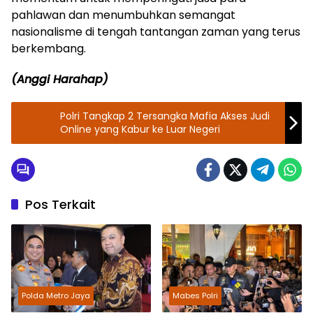
pahlawan dan menumbuhkan semangat
nasionalisme di tengah tantangan zaman yang terus
berkembang.
(Anggi Harahap)
Polri Tangkap 2 Tersangka Mafia Akses Judi
Online yang Kabur ke Luar Negeri
Pos Terkait
Polda Metro Jaya
Mabes Polri