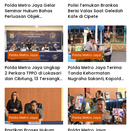
Polda Metro Jaya Gelar
Polisi Temukan Brankas
Seminar Hukum Bahas
Berisi Valas Saat Geledah
Perluasan Objek
Kafe di Cipete
Praperadilan dalam KUHAP
Baru
Polda Metro Jaya
Polda Metro Jaya
Polda Metro Jaya Ungkap
Polda Metro Jaya Terima
2 Perkara TPPO di Lokasari
Tanda Kehormatan
dan Cibitung, 13 Tersangka
Nugraha Sakanti, Kapolda:
Ditetapkan
Ini Amanah Negara
Polda Metro Jaya
Polda Metro Jaya
Pastikan Proses Hukum
Polda Metro Jaya