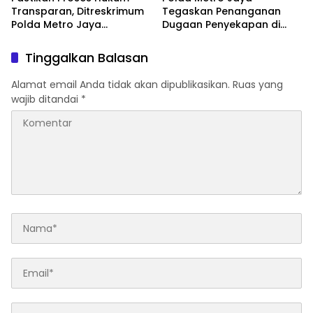
Transparan, Ditreskrimum
Tegaskan Penanganan
Polda Metro Jaya
Dugaan Penyekapan di
Dampingi Polres Jakpus
Mau Print Sesuai Prosedur
Tangani Kasus Mau Print
Tinggalkan Balasan
Alamat email Anda tidak akan dipublikasikan.
Ruas yang
wajib ditandai
*