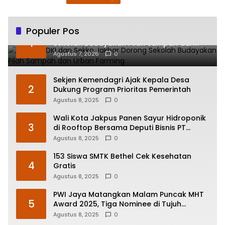
Populer Pos
Kadisdik DKI dan Sekko Jakbar Dorong
1
Sekolah Budayakan Pilah Sampah dan
Urban Farming
Agustus 7, 2026
0
Sekjen Kemendagri Ajak Kepala Desa
2
Dukung Program Prioritas Pemerintah
Agustus 8, 2025
0
Wali Kota Jakpus Panen Sayur Hidroponik
3
di Rooftop Bersama Deputi Bisnis PT
Pegadaian
Agustus 8, 2025
0
153 Siswa SMTK Bethel Cek Kesehatan
4
Gratis
Agustus 8, 2025
0
PWI Jaya Matangkan Malam Puncak MHT
5
Award 2025, Tiga Nominee di Tujuh
Kategori Siap Rebut Penghargaan
Agustus 8, 2025
0