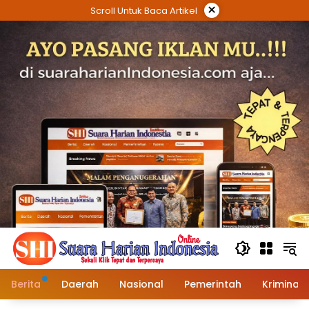
Langsung
×
Scroll Untuk Baca Artikel
ke
konten
Berita
Daerah
Nasional
Pemerintah
Kriminal