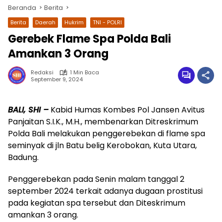
Beranda
Berita
Berita
Daerah
Hukrim
TNI - POLRI
Gerebek Flame Spa Polda Bali
Amankan 3 Orang
Redaksi
1 Min Baca
September 9, 2024
BALI, SHI –
Kabid Humas Kombes Pol Jansen Avitus
wa.me/087842777025
Panjaitan S.I.K., M.H., membenarkan Ditreskrimum
Polda Bali melakukan penggerebekan di flame spa
seminyak di jln Batu belig Kerobokan, Kuta Utara,
Badung.
Penggerebekan pada Senin malam tanggal 2
september 2024 terkait adanya dugaan prostitusi
pada kegiatan spa tersebut dan Diteskrimum
amankan 3 orang.