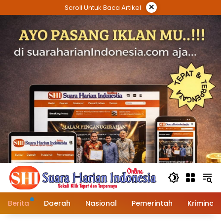
Langsung
×
Scroll Untuk Baca Artikel
ke
konten
Berita
Daerah
Nasional
Pemerintah
Kriminal