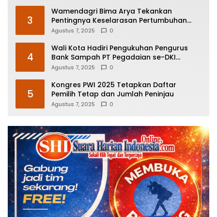
Wamendagri Bima Arya Tekankan
3
Pentingnya Keselarasan Pertumbuhan
Ekonomi dan Pelestarian Budaya
Agustus 7, 2025
0
Wali Kota Hadiri Pengukuhan Pengurus
4
Bank Sampah PT Pegadaian se-DKI
Jakarta
Agustus 7, 2025
0
Kongres PWI 2025 Tetapkan Daftar
5
Pemilih Tetap dan Jumlah Peninjau
Agustus 7, 2025
0