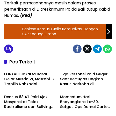
Terkait permasahannya masih dalam proses
pemeriksaan di Ditreskrimum Polda Bali, tutup Kabid
Humas.
(Red)
Babinsa Kemusu Jalin Komunikasi Dengan
SAR Kedung Ombo
Pos Terkait
Berita
TNI - POLRI
FORKABI Jakarta Barat
Tiga Personel Polri Gugur
Gelar Musda VI, Matrobi, SE
Saat Bertugas Ungkap
Terpilih Nahkodai
Kasus Narkoba di
TNI - POLRI
TNI - POLRI
Organisasi
Katingan, Dianugerahi
Kenaikan Pangkat Luar
Densus 88 AT Polri Ajak
Momentum Hari
Biasa Anumerta
Masyarakat Tolak
Bhayangkara ke-80,
Radikalisme dan Bullying
Satgas Ops Damai Cartenz
TNI - POLRI
DPR RI
melalui Kampanye Edukasi
Pererat Kedekatan dengan