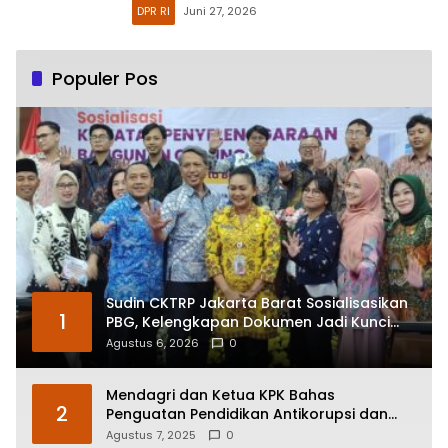
DPR RI
Juni 27, 2026
Populer Pos
Sudin CKTRP Jakarta Barat Sosialisasikan
1
PBG, Kelengkapan Dokumen Jadi Kunci
Percepatan Izin
Agustus 6, 2026
0
Mendagri dan Ketua KPK Bahas
2
Penguatan Pendidikan Antikorupsi dan
Transparansi Pelayanan Publik
Agustus 7, 2025
0