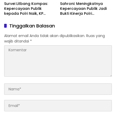
di Car Free Day Makassar
Masyarakat Lewat Bakti
Survei Litbang Kompas:
Sahroni: Meningkatnya
Sosial
Kepercayaan Publik
Kepercayaan Publik Jadi
kepada Polri Naik, KP
Bukti Kinerja Polri
Norman Sebut Bukti
Dirasakan Masyarakat
Reformasi Berjalan
Tinggalkan Balasan
Alamat email Anda tidak akan dipublikasikan.
Ruas yang
wajib ditandai
*