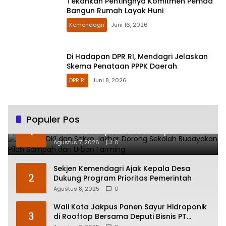
Tekankan Pentingnya Komitmen Pemda
Bangun Rumah Layak Huni
Kemendagri
Juni 16, 2026
Di Hadapan DPR RI, Mendagri Jelaskan
Skema Penataan PPPK Daerah
DPR RI
Juni 8, 2026
Populer Pos
Kadisdik DKI dan Sekko Jakbar Dorong
1
Sekolah Budayakan Pilah Sampah dan
Urban Farming
Agustus 7, 2026
0
Sekjen Kemendagri Ajak Kepala Desa
2
Dukung Program Prioritas Pemerintah
Agustus 8, 2025
0
Wali Kota Jakpus Panen Sayur Hidroponik
3
di Rooftop Bersama Deputi Bisnis PT