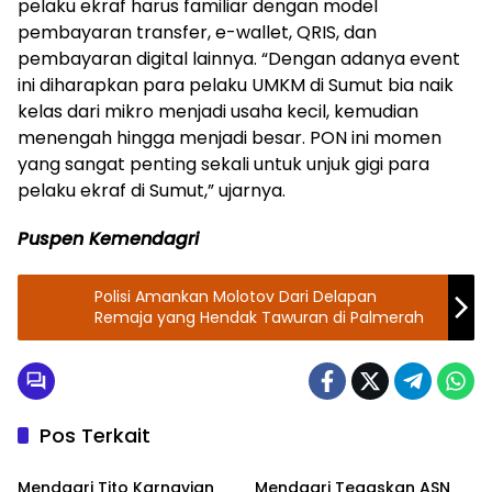
pelaku ekraf harus familiar dengan model
pembayaran transfer, e-wallet, QRIS, dan
pembayaran digital lainnya. “Dengan adanya event
ini diharapkan para pelaku UMKM di Sumut bia naik
kelas dari mikro menjadi usaha kecil, kemudian
menengah hingga menjadi besar. PON ini momen
yang sangat penting sekali untuk unjuk gigi para
pelaku ekraf di Sumut,” ujarnya.
Puspen Kemendagri
Polisi Amankan Molotov Dari Delapan
Remaja yang Hendak Tawuran di Palmerah
Pos Terkait
Kemendagri
Kemendagri
Mendagri Tito Karnavian
Mendagri Tegaskan ASN