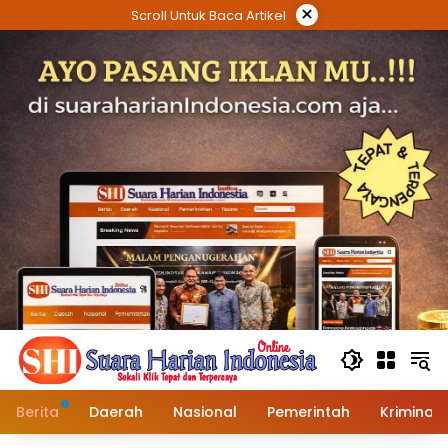
Langsung
×
Scroll Untuk Baca Artikel
ke
konten
Berita
Daerah
Nasional
Pemerintah
Kriminal