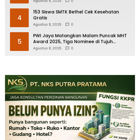
Pegadaian
Agustus 8, 2025
0
153 Siswa SMTK Bethel Cek Kesehatan
4
Gratis
Agustus 8, 2025
0
PWI Jaya Matangkan Malam Puncak MHT
5
Award 2025, Tiga Nominee di Tujuh
Kategori Siap Rebut Penghargaan
Agustus 8, 2025
0