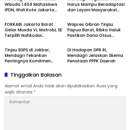
Wisuda 1.404 Mahasiswa
Harus Mampu Beradaptasi
IPDN, Wali Kota Jakarta
dan Layani Masyarakat
Berita
Kemendagri
Barat Raih Gelar Doktor
yang Beragam
FORKABI Jakarta Barat
Wapres Gibran Tinjau
Gelar Musda VI, Matrobi, SE
Papua Barat, Ribka Haluk
Terpilih Nahkodai
Pastikan Dana Otsus
Kemendagri
DPR RI
Organisasi
Berdampak untuk Ekonomi
Rakyat
Tinjau BSPS di Jakbar,
Di Hadapan DPR RI,
Mendagri Tekankan
Mendagri Jelaskan Skema
Pentingnya Komitmen
Penataan PPPK Daerah
Pemda Bangun Rumah
Layak Huni
Tinggalkan Balasan
Alamat email Anda tidak akan dipublikasikan.
Ruas yang
wajib ditandai
*