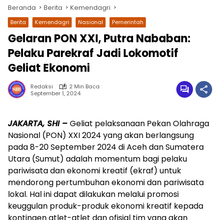
Beranda
Berita
Kemendagri
Berita
Kemendagri
Nasional
Pemerintah
Gelaran PON XXI, Putra Nababan:
Pelaku Parekraf Jadi Lokomotif
Geliat Ekonomi
Redaksi
2 Min Baca
September 1, 2024
wa.me/087842777025
JAKARTA, SHI –
Geliat pelaksanaan Pekan Olahraga
Nasional (PON) XXI 2024 yang akan berlangsung
pada 8-20 September 2024 di Aceh dan Sumatera
Utara (Sumut) adalah momentum bagi pelaku
pariwisata dan ekonomi kreatif (ekraf) untuk
mendorong pertumbuhan ekonomi dan pariwisata
lokal. Hal ini dapat dilakukan melalui promosi
keuggulan produk-produk ekonomi kreatif kepada
kontingen atlet-atlet dan ofisial tim yang akan