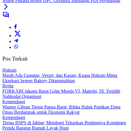
Jelang Pilkada Bogor DPC Gerindra Sambangi PDI Perjuangan
Pos Terkait
Hukum
Masih Ada Gugatan, Verzet, dan Kasasi, Kuasa Hukum Minta
Eksekusi Segeer Bakery Ditangguhkan
Berita
FORKABI Jakarta Barat Gelar Musda VI, Matrobi, SE Terpilih
Nahkodai Organisasi
Kemendagri
Wapres Gibran Tinjau Papua Barat, Ribka Haluk Pastikan Dana
Otsus Berdampak untuk Ekonomi Rakyat
Kemendagri
Tinjau BSPS di Jakbar, Mendagri Tekankan Pentingnya Komitmen
Pemda Bangun Rumah Layak Huni