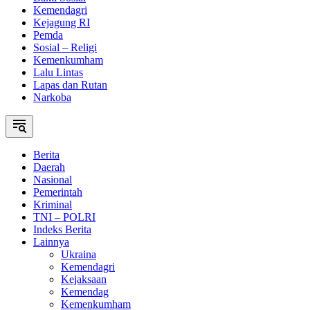
Kemendagri
Kejagung RI
Pemda
Sosial – Religi
Kemenkumham
Lalu Lintas
Lapas dan Rutan
Narkoba
Berita
Daerah
Nasional
Pemerintah
Kriminal
TNI – POLRI
Indeks Berita
Lainnya
Ukraina
Kemendagri
Kejaksaan
Kemendag
Kemenkumham