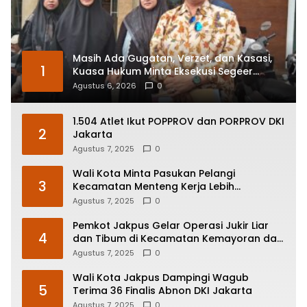
Masih Ada Gugatan, Verzet, dan Kasasi,
1
Kuasa Hukum Minta Eksekusi Segeer
Bakery Ditangguhkan
Agustus 6, 2026
0
1.504 Atlet Ikut POPPROV dan PORPROV DKI
2
Jakarta
Agustus 7, 2025
0
Wali Kota Minta Pasukan Pelangi
3
Kecamatan Menteng Kerja Lebih
Responsif
Agustus 7, 2025
0
Pemkot Jakpus Gelar Operasi Jukir Liar
4
dan Tibum di Kecamatan Kemayoran dan
Johar Baru
Agustus 7, 2025
0
Wali Kota Jakpus Dampingi Wagub
5
Terima 36 Finalis Abnon DKI Jakarta
Agustus 7, 2025
0