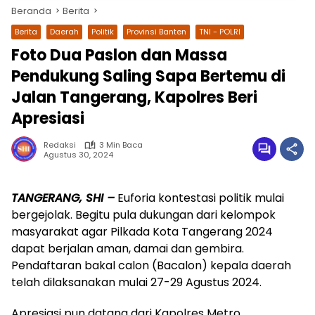
Beranda
Berita
Berita
Daerah
Politik
Provinsi Banten
TNI - POLRI
Foto Dua Paslon dan Massa
Pendukung Saling Sapa Bertemu di
Jalan Tangerang, Kapolres Beri
Apresiasi
Redaksi
3 Min Baca
Agustus 30, 2024
wa.me/087842777025
TANGERANG, SHI –
Euforia kontestasi politik mulai
bergejolak. Begitu pula dukungan dari kelompok
masyarakat agar Pilkada Kota Tangerang 2024
dapat berjalan aman, damai dan gembira.
Pendaftaran bakal calon (Bacalon) kepala daerah
telah dilaksanakan mulai 27-29 Agustus 2024.
Apresiasi pun datang dari Kapolres Metro