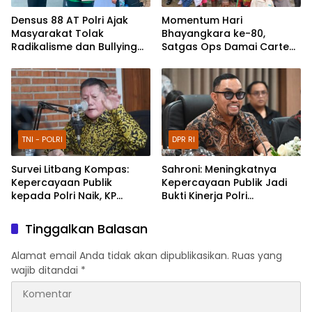
Densus 88 AT Polri Ajak
Momentum Hari
Masyarakat Tolak
Bhayangkara ke-80,
Radikalisme dan Bullying
Satgas Ops Damai Cartenz
melalui Kampanye Edukasi
Pererat Kedekatan dengan
di Car Free Day Makassar
Masyarakat Lewat Bakti
Sosial
TNI - POLRI
DPR RI
Survei Litbang Kompas:
Sahroni: Meningkatnya
Kepercayaan Publik
Kepercayaan Publik Jadi
kepada Polri Naik, KP
Bukti Kinerja Polri
Norman Sebut Bukti
Dirasakan Masyarakat
Reformasi Berjalan
Tinggalkan Balasan
Alamat email Anda tidak akan dipublikasikan.
Ruas yang
wajib ditandai
*