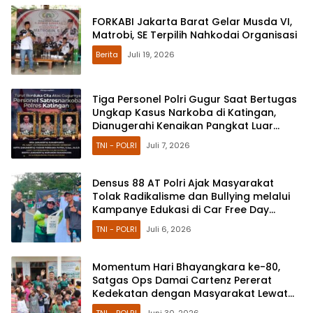
FORKABI Jakarta Barat Gelar Musda VI,
Matrobi, SE Terpilih Nahkodai Organisasi
Berita
Juli 19, 2026
Tiga Personel Polri Gugur Saat Bertugas
Ungkap Kasus Narkoba di Katingan,
Dianugerahi Kenaikan Pangkat Luar
Biasa Anumerta
TNI - POLRI
Juli 7, 2026
Densus 88 AT Polri Ajak Masyarakat
Tolak Radikalisme dan Bullying melalui
Kampanye Edukasi di Car Free Day
Makassar
TNI - POLRI
Juli 6, 2026
Momentum Hari Bhayangkara ke-80,
Satgas Ops Damai Cartenz Pererat
Kedekatan dengan Masyarakat Lewat
Bakti Sosial
TNI - POLRI
Juni 30, 2026