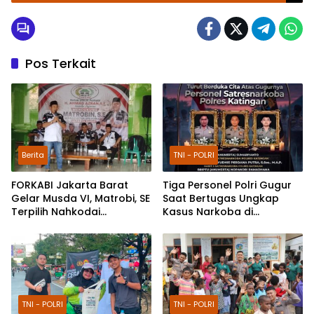
Pos Terkait
Berita
TNI - POLRI
FORKABI Jakarta Barat
Tiga Personel Polri Gugur
Gelar Musda VI, Matrobi, SE
Saat Bertugas Ungkap
Terpilih Nahkodai
Kasus Narkoba di
Organisasi
Katingan, Dianugerahi
Kenaikan Pangkat Luar
Biasa Anumerta
TNI - POLRI
TNI - POLRI