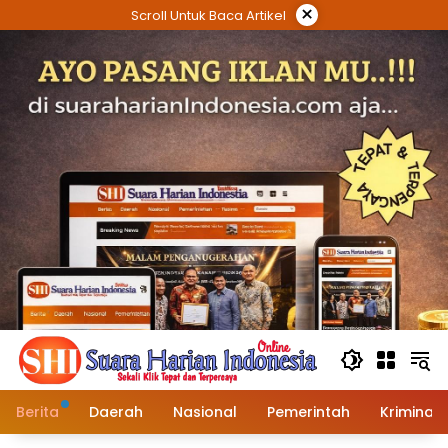
Langsung
×
Scroll Untuk Baca Artikel
ke
konten
Berita
Daerah
Nasional
Pemerintah
Kriminal