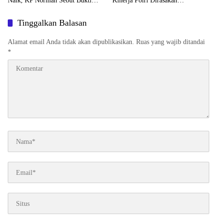
Naik, KP Norman Sebut Bukti
Kinerja Polri Dirasakan
Reformasi Berjalan
Masyarakat
Tinggalkan Balasan
Alamat email Anda tidak akan dipublikasikan.
Ruas yang wajib ditandai
*