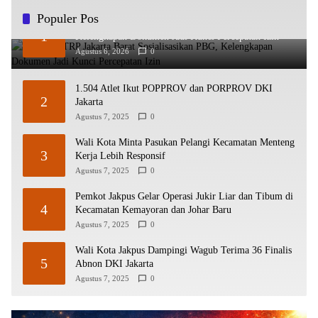
Populer Pos
Sudin CKTRP Jakarta Barat Sosialisasikan PBG,
1
Kelengkapan Dokumen Jadi Kunci Percepatan Izin
Agustus 6, 2026
0
1.504 Atlet Ikut POPPROV dan PORPROV DKI
2
Jakarta
Agustus 7, 2025
0
Wali Kota Minta Pasukan Pelangi Kecamatan Menteng
3
Kerja Lebih Responsif
Agustus 7, 2025
0
Pemkot Jakpus Gelar Operasi Jukir Liar dan Tibum di
4
Kecamatan Kemayoran dan Johar Baru
Agustus 7, 2025
0
Wali Kota Jakpus Dampingi Wagub Terima 36 Finalis
5
Abnon DKI Jakarta
Agustus 7, 2025
0