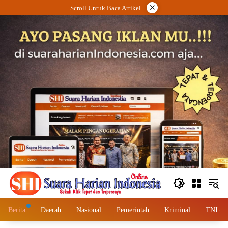
Langsung
×
Scroll Untuk Baca Artikel
ke
konten
Berita
Daerah
Nasional
Pemerintah
Kriminal
TNI – 