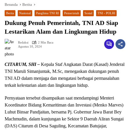
Beranda
Berita
Berita
Nasional
Panglima TNI RI
Pemerintah
Sosial
TNI - POLRI
Dukung Penuh Pemerintah, TNI AD Siap
Lestarikan Alam dan Lingkungan Hidup
Redaksi
2 Min Baca
Agustus 10, 2024
CITARUM, SHI –
Kepala Staf Angkatan Darat (Kasad) Jenderal
wa.me/087842777025
TNI Maruli Simanjuntak, M.Sc, menegaskan dukungan penuh
TNI AD dalam menjaga dan mengatasi berbagai permasalahan
terkait kelestarian alam dan lingkungan hidup.
Pernyataan tersebut disampaikan saat mendampingi Menteri
Koordinator Bidang Kemaritiman dan Investasi (Menko Marves)
Luhut Binsar Pandjaitan, bersama Pj. Gubernur Jawa Barat Bey
Machmudin, dalam kunjungan ke Sektor 9 Daerah Aliran Sungai
(DAS) Citarum di Desa Saguling, Kecamatan Batujajar,