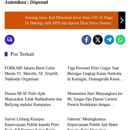
Autentikasi : Dispenad
Warung Jamu Jual Minuman keras Jenis CIU di Duga
Di Bekingi oleh APH dan Aparat Desa Serta Oknum
Kecamatan Cicurug
Pos Terkait
Berita
TNI - POLRI
FORKABI Jakarta Barat Gelar
Tiga Personel Polri Gugur Saat
Musda VI, Matrobi, SE Terpilih
Bertugas Ungkap Kasus Narkoba
Nahkodai Organisasi
di Katingan, Dianugerahi Kenaikan
TNI - POLRI
TNI - POLRI
Pangkat Luar Biasa Anumerta
Densus 88 AT Polri Ajak
Momentum Hari Bhayangkara ke-
Masyarakat Tolak Radikalisme dan
80, Satgas Ops Damai Cartenz
Bullying melalui Kampanye
Pererat Kedekatan dengan
TNI - POLRI
DPR RI
Edukasi di Car Free Day Makassar
Masyarakat Lewat Bakti Sosial
Survei Litbang Kompas:
Sahroni: Meningkatnya
Kepercayaan Publik kepada Polri
Kepercayaan Publik Jadi Bukti