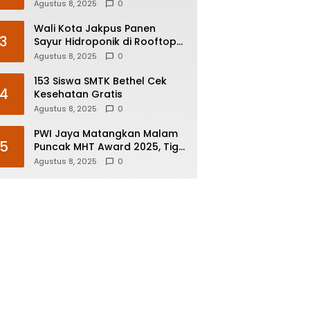
Prioritas Pemerintah
Agustus 8, 2025
0
Wali Kota Jakpus Panen
3
Sayur Hidroponik di Rooftop
Bersama Deputi Bisnis PT
Agustus 8, 2025
0
Pegadaian
153 Siswa SMTK Bethel Cek
4
Kesehatan Gratis
Agustus 8, 2025
0
PWI Jaya Matangkan Malam
5
Puncak MHT Award 2025, Tiga
Nominee di Tujuh Kategori
Agustus 8, 2025
0
Siap Rebut Penghargaan