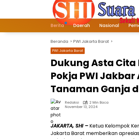
Langsung
ke
konten
Berita
Daerah
Nasional
Peme
Beranda
PWI Jakarta Barat
PWI Jakarta Barat
Dukung Asta Cita 
Pokja PWI Jakbar 
Tanaman Ganja d
Redaksi
2 Min Baca
November 13, 2024
JAKARTA, SHI –
Ketua Kelompok Kerj
Jakarta Barat memberikan apresiasi