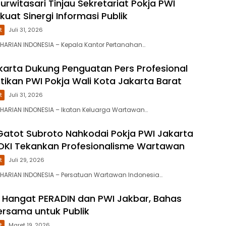
Purwitasari Tinjau Sekretariat Pokja PWI
kuat Sinergi Informasi Publik
t
Juli 31, 2026
HARIAN INDONESIA – Kepala Kantor Pertanahan…
akarta Dukung Penguatan Pers Profesional
tikan PWI Pokja Wali Kota Jakarta Barat
t
Juli 31, 2026
HARIAN INDONESIA – Ikatan Keluarga Wartawan…
tot Subroto Nahkodai Pokja PWI Jakarta
 DKI Tekankan Profesionalisme Wartawan
t
Juli 29, 2026
HARIAN INDONESIA – Persatuan Wartawan Indonesia…
Hangat PERADIN dan PWI Jakbar, Bahas
rsama untuk Publik
t
Maret 19, 2026