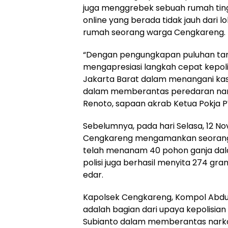
juga menggrebek sebuah rumah tingg
online yang berada tidak jauh dari 
rumah seorang warga Cengkareng.
“Dengan pengungkapan puluhan tan
mengapresiasi langkah cepat kepoli
Jakarta Barat dalam menangani kasus
dalam memberantas peredaran nar
Renoto, sapaan akrab Ketua Pokja PW
Sebelumnya, pada hari Selasa, 12 N
Cengkareng mengamankan seorang te
telah menanam 40 pohon ganja dalam
polisi juga berhasil menyita 274 gra
edar.
Kapolsek Cengkareng, Kompol Abdu
adalah bagian dari upaya kepolisi
Subianto dalam memberantas narkob