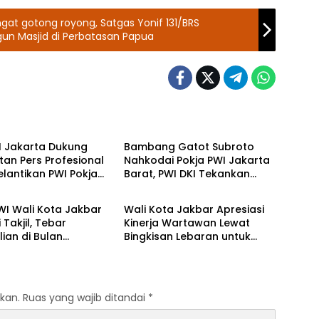
at gotong royong, Satgas Yonif 131/BRS
gun Masjid di Perbatasan Papua
karta Barat
PWI Jakarta Barat
I Jakarta Dukung
Bambang Gatot Subroto
an Pers Profesional
Nahkodai Pokja PWI Jakarta
lantikan PWI Pokja
Barat, PWI DKI Tekankan
karta Barat
PWI Jakarta Barat
ta Jakarta Barat
Profesionalisme Wartawan
WI Wali Kota Jakbar
Wali Kota Jakbar Apresiasi
 Takjil, Tebar
Kinerja Wartawan Lewat
ian di Bulan
Bingkisan Lebaran untuk
an
Pokja PWI
kan.
Ruas yang wajib ditandai
*