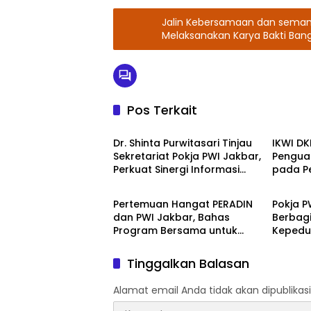
Jalin Kebersamaan dan semang
Melaksanakan Karya Bakti Ban
Pos Terkait
BPN Jakarta Barat
PWI Ja
Dr. Shinta Purwitasari Tinjau
IKWI DK
Sekretariat Pokja PWI Jakbar,
Penguat
Perkuat Sinergi Informasi
pada Pe
PWI Jakarta Barat
PWI Ja
Publik
Wali Ko
Pertemuan Hangat PERADIN
Pokja P
dan PWI Jakbar, Bahas
Berbagi
Program Bersama untuk
Kepedul
Publik
Ramad
Tinggalkan Balasan
Alamat email Anda tidak akan dipublikasi