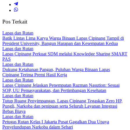
Pos Terkait
Lapas dan Rutan
Batik Lintas Lima Karya Warga Binaan Lapas Cipinang Tampil di
President University, Bangun Harapan dan Kesempatan Kedua
Lapas dan Rutan
Lapas Cipinang Perkuat SDM melalui Knowledge Sharing SMART
PAS
Lapas dan Rutan
Dukung Ketahanan Pangan, Puluhan Warga Binaan Lapas
Cipinang Terima Premi Hasil Kerja
Lapas dan Rutan
Lapas Cipinang Jelaskan Penempatan Razman Nasution: Sesuai
SOP, UU Pemasyarakatan, dan Pertimbangan Kesehatan
Lapas dan Rutan
Tutup Ruang Penyimpangan, Lapas Cipinang Tegaskan Zero HP,
Pungli, Narkoba dan penipuan serta Seluruh Layanan Integrasi
Bebas Biaya
Lapas dan Rutan
Petugas Rutan Kelas I Jakarta Pusat Gagalkan Dua Upaya
Penyelundupan Narkoba dalam Sehari