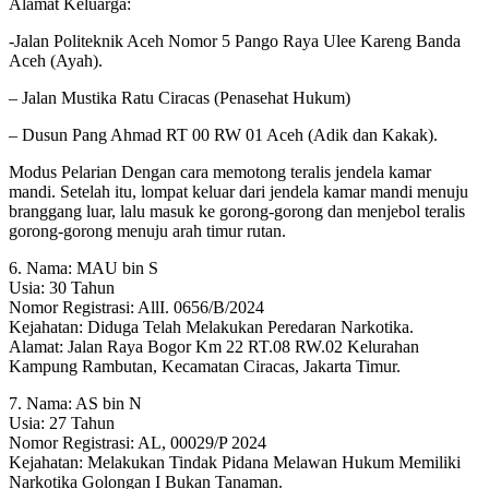
Alamat Keluarga:
-Jalan Politeknik Aceh Nomor 5 Pango Raya Ulee Kareng Banda
Aceh (Ayah).
– Jalan Mustika Ratu Ciracas (Penasehat Hukum)
– Dusun Pang Ahmad RT 00 RW 01 Aceh (Adik dan Kakak).
Modus Pelarian Dengan cara memotong teralis jendela kamar
mandi. Setelah itu, lompat keluar dari jendela kamar mandi menuju
branggang luar, lalu masuk ke gorong-gorong dan menjebol teralis
gorong-gorong menuju arah timur rutan.
6. Nama: MAU bin S
Usia: 30 Tahun
Nomor Registrasi: AllI. 0656/B/2024
Kejahatan: Diduga Telah Melakukan Peredaran Narkotika.
Alamat: Jalan Raya Bogor Km 22 RT.08 RW.02 Kelurahan
Kampung Rambutan, Kecamatan Ciracas, Jakarta Timur.
7. Nama: AS bin N
Usia: 27 Tahun
Nomor Registrasi: AL, 00029/P 2024
Kejahatan: Melakukan Tindak Pidana Melawan Hukum Memiliki
Narkotika Golongan I Bukan Tanaman.