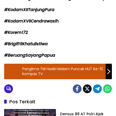
#KodamXIITanjungPura
#KodamXVIICendrawasih
#Korem172
#Brigif19Khatulistiwa
#BeruangSayangPapua
Panglima TNI Hadiri Malam Puncak HUT Ke-13
Kompas TV
Pos Terkait
TNI - POLRI
Densus 88 AT Polri Ajak