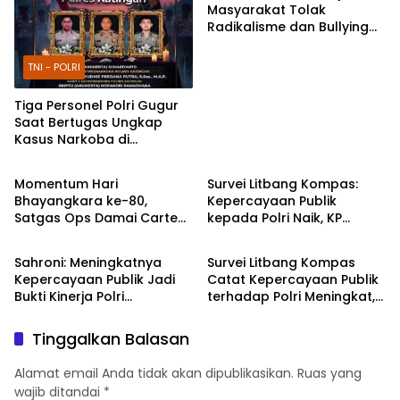
Masyarakat Tolak
Radikalisme dan Bullying
melalui Kampanye Edukasi
di Car Free Day Makassar
TNI - POLRI
Tiga Personel Polri Gugur
Saat Bertugas Ungkap
Kasus Narkoba di
TNI - POLRI
TNI - POLRI
Katingan, Dianugerahi
Kenaikan Pangkat Luar
Momentum Hari
Survei Litbang Kompas:
Biasa Anumerta
Bhayangkara ke-80,
Kepercayaan Publik
Satgas Ops Damai Cartenz
kepada Polri Naik, KP
DPR RI
TNI - POLRI
Pererat Kedekatan dengan
Norman Sebut Bukti
Masyarakat Lewat Bakti
Reformasi Berjalan
Sahroni: Meningkatnya
Survei Litbang Kompas
Sosial
Kepercayaan Publik Jadi
Catat Kepercayaan Publik
Bukti Kinerja Polri
terhadap Polri Meningkat,
Dirasakan Masyarakat
Habib Syakur: Buah dari
Kerja Nyata
Tinggalkan Balasan
Alamat email Anda tidak akan dipublikasikan.
Ruas yang
wajib ditandai
*