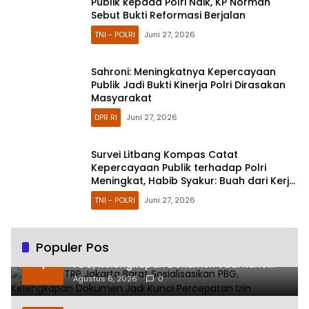
Publik kepada Polri Naik, KP Norman
Sebut Bukti Reformasi Berjalan
TNI - POLRI
Juni 27, 2026
Sahroni: Meningkatnya Kepercayaan
Publik Jadi Bukti Kinerja Polri Dirasakan
Masyarakat
DPR RI
Juni 27, 2026
Survei Litbang Kompas Catat
Kepercayaan Publik terhadap Polri
Meningkat, Habib Syakur: Buah dari Kerja
Nyata
TNI - POLRI
Juni 27, 2026
Populer Pos
Sudin CKTRP Jakarta Barat Sosialisasikan
1
PBG, Kelengkapan Dokumen Jadi Kunci
Percepatan Izin
Agustus 6, 2026
0