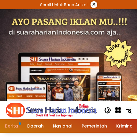
Langsung
×
Scroll Untuk Baca Artikel
ke
konten
Berita
Daerah
Nasional
Pemerintah
Kriminal