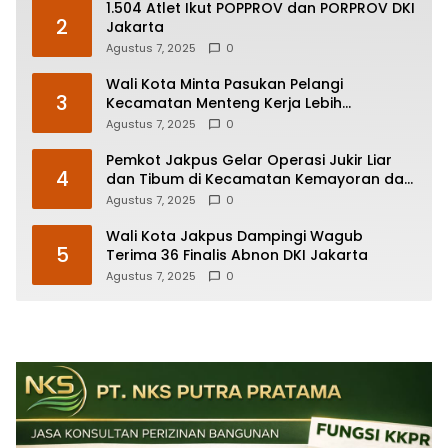
1.504 Atlet Ikut POPPROV dan PORPROV DKI
2
Jakarta
Agustus 7, 2025
0
Wali Kota Minta Pasukan Pelangi
3
Kecamatan Menteng Kerja Lebih
Responsif
Agustus 7, 2025
0
Pemkot Jakpus Gelar Operasi Jukir Liar
4
dan Tibum di Kecamatan Kemayoran dan
Johar Baru
Agustus 7, 2025
0
Wali Kota Jakpus Dampingi Wagub
5
Terima 36 Finalis Abnon DKI Jakarta
Agustus 7, 2025
0