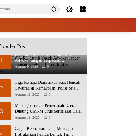
Populer Pos
HUT ke-2 DePA-RI, Luthfi Yazid:
1
Advokat Jangan Terpecah,
Kepentingan Keadilan Harus di Atas
Agustus 9, 2026
0
Organisasi
Tiga Remaja Diamankan Saat Hendak
2
Tawuran di Kemayoran, Polisi Sita
Celurit
Agustus 11, 2025
0
Mendagri Imbau Pemerintah Daerah
3
Dukung UMKM Urus Sertifikasi Halal
Agustus 11, 2025
0
Cegah Kebocoran Data, Mendagri
4
Instruksikan Pemda Bentuk Tim