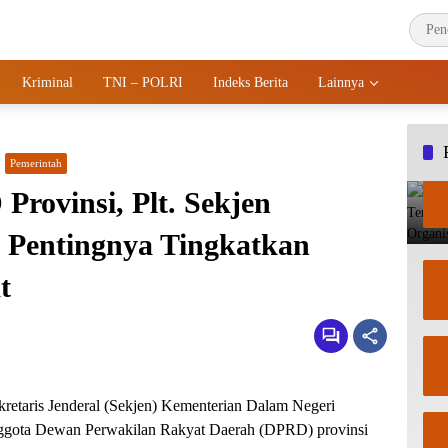
Kriminal
TNI – POLRI
Indeks Berita
Lainnya
Pemerintah
rovinsi, Plt. Sekjen
 Pentingnya Tingkatkan
t
kretaris Jenderal (Sekjen) Kementerian Dalam Negeri
ggota Dewan Perwakilan Rakyat Daerah (DPRD) provinsi