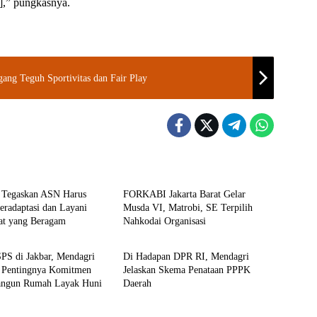
],” pungkasnya.
ng Teguh Sportivitas dan Fair Play
gri
Berita
 Tegaskan ASN Harus
FORKABI Jakarta Barat Gelar
radaptasi dan Layani
Musda VI, Matrobi, SE Terpilih
at yang Beragam
Nahkodai Organisasi
gri
DPR RI
PS di Jakbar, Mendagri
Di Hadapan DPR RI, Mendagri
 Pentingnya Komitmen
Jelaskan Skema Penataan PPPK
ngun Rumah Layak Huni
Daerah