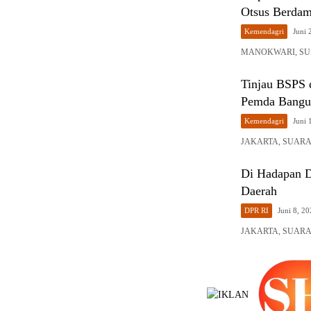
Otsus Berdam
Kemendagri
Juni 
MANOKWARI, SUAR
Tinjau BSPS 
Pemda Bangu
Kemendagri
Juni 
JAKARTA, SUARA 
Di Hadapan D
Daerah
DPR RI
Juni 8, 2
JAKARTA, SUARA 