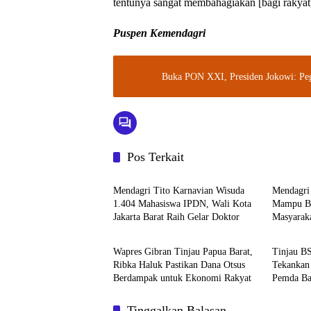
tentunya sangat membahagiakan [bagi rakyat
Puspen Kemendagri
Buka PON XXI, Presiden Jokowi: Pega
Pos Terkait
Kemendagri
Kemenda
Mendagri Tito Karnavian Wisuda
Mendagri
1.404 Mahasiswa IPDN, Wali Kota
Mampu Be
Jakarta Barat Raih Gelar Doktor
Masyarak
Kemendagri
Kemenda
Wapres Gibran Tinjau Papua Barat,
Tinjau BS
Ribka Haluk Pastikan Dana Otsus
Tekankan
Berdampak untuk Ekonomi Rakyat
Pemda Ba
Tinggalkan Balasan