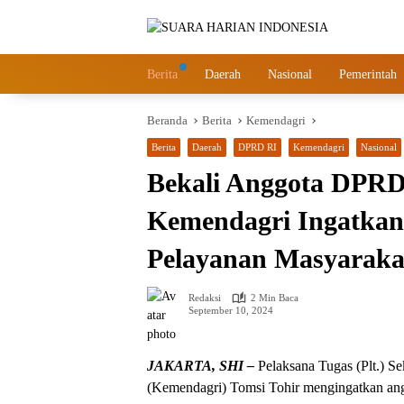
Langsung
ke
konten
Berita
Daerah
Nasional
Pemerintah
Beranda
Berita
Kemendagri
Berita
Daerah
DPRD RI
Kemendagri
Nasional
Bekali Anggota DPRD P
Kemendagri Ingatkan
Pelayanan Masyaraka
Redaksi
2 Min Baca
September 10, 2024
JAKARTA, SHI –
Pelaksana Tugas (Plt.) Se
(Kemendagri) Tomsi Tohir mengingatkan an