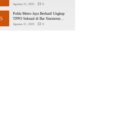
Tanggap Insiden Siber
Agustus 11, 2025
0
Polda Metro Jaya Berhasil Ungkap
5
TPPO Seksual di Bar Starmoon
Jakarta Barat
Agustus 11, 2025
0