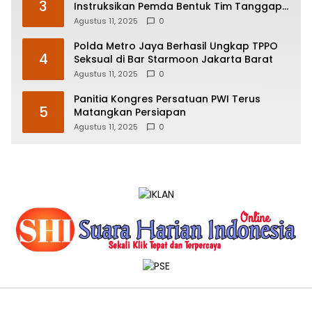
3
Instruksikan Pemda Bentuk Tim Tanggap
Insiden Siber
Agustus 11, 2025
0
Polda Metro Jaya Berhasil Ungkap TPPO
4
Seksual di Bar Starmoon Jakarta Barat
Agustus 11, 2025
0
Panitia Kongres Persatuan PWI Terus
5
Matangkan Persiapan
Agustus 11, 2025
0