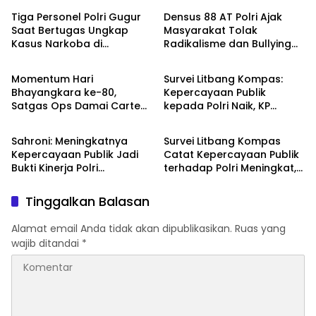
Tiga Personel Polri Gugur
Densus 88 AT Polri Ajak
Saat Bertugas Ungkap
Masyarakat Tolak
Kasus Narkoba di
Radikalisme dan Bullying
TNI - POLRI
TNI - POLRI
Katingan, Dianugerahi
melalui Kampanye Edukasi
Kenaikan Pangkat Luar
di Car Free Day Makassar
Momentum Hari
Survei Litbang Kompas:
Biasa Anumerta
Bhayangkara ke-80,
Kepercayaan Publik
Satgas Ops Damai Cartenz
kepada Polri Naik, KP
DPR RI
TNI - POLRI
Pererat Kedekatan dengan
Norman Sebut Bukti
Masyarakat Lewat Bakti
Reformasi Berjalan
Sahroni: Meningkatnya
Survei Litbang Kompas
Sosial
Kepercayaan Publik Jadi
Catat Kepercayaan Publik
Bukti Kinerja Polri
terhadap Polri Meningkat,
Dirasakan Masyarakat
Habib Syakur: Buah dari
Kerja Nyata
Tinggalkan Balasan
Alamat email Anda tidak akan dipublikasikan.
Ruas yang
wajib ditandai
*