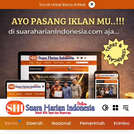
Langsung
×
Scroll Untuk Baca Artikel
ke
konten
Berita
Daerah
Nasional
Pemerintah
Kriminal