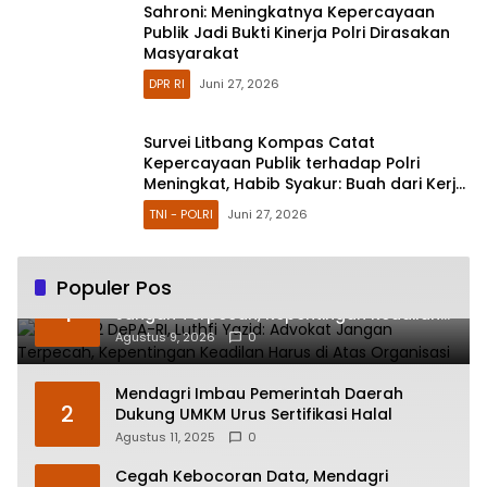
Sahroni: Meningkatnya Kepercayaan
Publik Jadi Bukti Kinerja Polri Dirasakan
Masyarakat
DPR RI
Juni 27, 2026
Survei Litbang Kompas Catat
Kepercayaan Publik terhadap Polri
Meningkat, Habib Syakur: Buah dari Kerja
Nyata
TNI - POLRI
Juni 27, 2026
Populer Pos
HUT ke-2 DePA-RI, Luthfi Yazid: Advokat
1
Jangan Terpecah, Kepentingan Keadilan
Harus di Atas Organisasi
Agustus 9, 2026
0
Mendagri Imbau Pemerintah Daerah
2
Dukung UMKM Urus Sertifikasi Halal
Agustus 11, 2025
0
Cegah Kebocoran Data, Mendagri