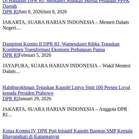
Di Hadapan DPR RI, Mendagri Jelaskan Skema Penataan PPPK
Daerah
DPR RI
Juni 8, 2026
Juni 8, 2026
JAKARTA, SUARA HARIAN INDONESIA – Menteri Dalam
Negeri…
Dampingi Komisi II DPR RI, Wamendagri Ribka Tegaskan
Komitmen Transformasi Ekonomi Perbatasan Papua
DPR RI
Februari 5, 2026
JAYAPURA, SUARA HARIAN INDONESIA – Wakil Menteri
Dalam…
Habiburokhman Tegaskan Kapolri Listyo Sigit 100 Persen Loyal
kepada Presiden Prabowo
DPR RI
Januari 29, 2026
JAKARTA, SUARA HARIAN INDONESIA – Anggota DPR
RI…
Ketua Komisi IV DPR Puji Inisiatif Kapolri Bangun SMP Kemala
Bhayangkari di Karanganyar