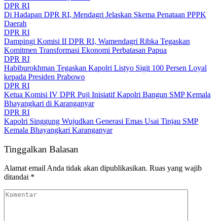
DPR RI
Di Hadapan DPR RI, Mendagri Jelaskan Skema Penataan PPPK
Daerah
DPR RI
Dampingi Komisi II DPR RI, Wamendagri Ribka Tegaskan
Komitmen Transformasi Ekonomi Perbatasan Papua
DPR RI
Habiburokhman Tegaskan Kapolri Listyo Sigit 100 Persen Loyal
kepada Presiden Prabowo
DPR RI
Ketua Komisi IV DPR Puji Inisiatif Kapolri Bangun SMP Kemala
Bhayangkari di Karanganyar
DPR RI
Kapolri Singgung Wujudkan Generasi Emas Usai Tinjau SMP
Kemala Bhayangkari Karanganyar
Tinggalkan Balasan
Alamat email Anda tidak akan dipublikasikan.
Ruas yang wajib
ditandai
*